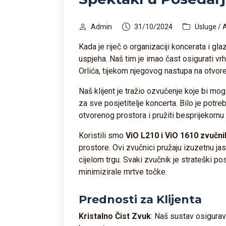
Admin
31/10/2024
Usluge / A
Kada je riječ o organizaciji koncerata i gl
uspjeha. Naš tim je imao čast osigurati v
Orlića, tijekom njegovog nastupa na otvore
Naš klijent je tražio ozvučenje koje bi moglo
za sve posjetitelje koncerta. Bilo je potr
otvorenog prostora i pružiti besprijekornu
Koristili smo
ViO L210 i ViO 1610 zvučn
prostore. Ovi zvučnici pružaju izuzetnu ja
cijelom trgu. Svaki zvučnik je strateški po
minimizirale mrtve točke.
Prednosti za Klijenta
Kristalno Čist Zvuk
: Naš sustav osigurava