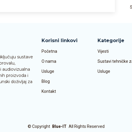
Korisni linkovi
Kategorije
Početna
Vijesti
uključuju sustave
O nama
Sustavi tehničke z
provalu,
i audiovizualna
Usluge
Usluge
ih proizvoda i
nski doživljaj za
Blog
Kontakt
©
Copyright
Blue-IT
All Rights Reserved