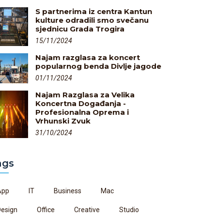
S partnerima iz centra Kantun
kulture odradili smo svečanu
sjednicu Grada Trogira
15/11/2024
Najam razglasa za koncert
popularnog benda Divlje jagode
01/11/2024
Najam Razglasa za Velika
Koncertna Događanja -
Profesionalna Oprema i
Vrhunski Zvuk
31/10/2024
ags
App
IT
Business
Mac
Design
Office
Creative
Studio