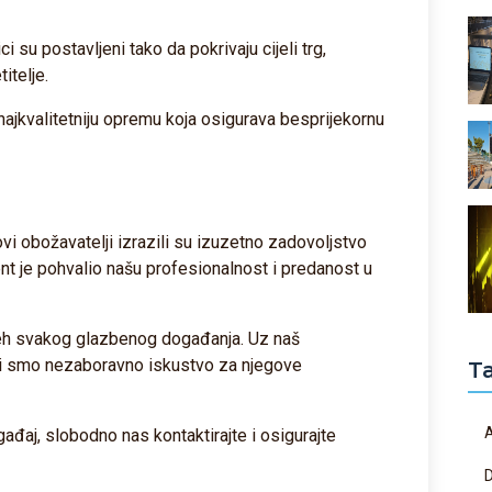
ci su postavljeni tako da pokrivaju cijeli trg,
titelje.
najkvalitetniju opremu koja osigurava besprijekornu
ovi obožavatelji izrazili su izuzetno zadovoljstvo
ent je pohvalio našu profesionalnost i predanost u
jeh svakog glazbenog događanja. Uz naš
li smo nezaboravno iskustvo za njegove
T
ađaj, slobodno nas kontaktirajte i osigurajte