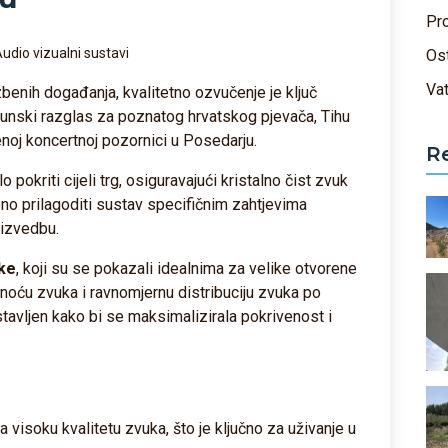
Pr
udio vizualni sustavi
Os
Va
azbenih događanja, kvalitetno ozvučenje je ključ
rhunski razglas za poznatog hrvatskog pjevača, Tihu
noj koncertnoj pozornici u Posedarju.
R
 pokriti cijeli trg, osiguravajući kristalno čist zvuk
ebno prilagoditi sustav specifičnim zahtjevima
 izvedbu.
ike
, koji su se pokazali idealnima za velike otvorene
snoću zvuka i ravnomjernu distribuciju zvuka po
stavljen kako bi se maksimalizirala pokrivenost i
 visoku kvalitetu zvuka, što je ključno za uživanje u