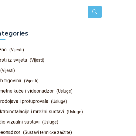
ategories
zno
(Vijesti)
esti iz svijeta
(Vijesti)
(Vijesti)
b trgovina
(Vijesti)
metne kuće i videonadzor
(Usluge)
rodojava i protuprovala
(Usluge)
ktroinstalacije i mrežni sustavi
(Usluge)
io vizualni sustavi
(Usluge)
deonadzor
(Sustavi tehničke zaštite)