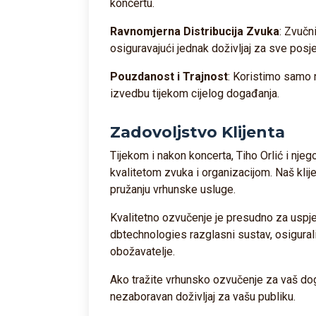
koncertu.
Ravnomjerna Distribucija Zvuka
: Zvučni
osiguravajući jednak doživljaj za sve posje
Pouzdanost i Trajnost
: Koristimo samo 
izvedbu tijekom cijelog događanja.
Zadovoljstvo Klijenta
Tijekom i nakon koncerta, Tiho Orlić i njeg
kvalitetom zvuka i organizacijom. Naš klij
pružanju vrhunske usluge.
Kvalitetno ozvučenje je presudno za usp
dbtechnologies razglasni sustav, osigura
obožavatelje.
Ako tražite vrhunsko ozvučenje za vaš dog
nezaboravan doživljaj za vašu publiku.