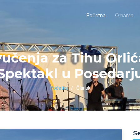
Početna
O nama
čenja za Tihu Orlić
Spektakl u Posedarj
Početna
Članak
S