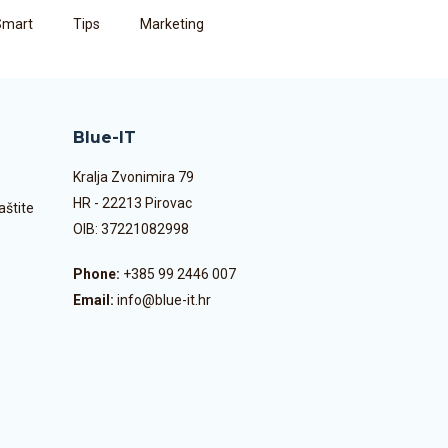
Smart
Tips
Marketing
Blue-IT
Kralja Zvonimira 79
HR - 22213 Pirovac
aštite
OIB: 37221082998
Phone:
+385 99 2446 007
Email:
info@blue-it.hr